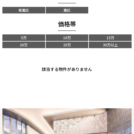
東灘区
灘区
価格帯
5万
10万
15万
20万
25万
30万以上
該当する物件がありません